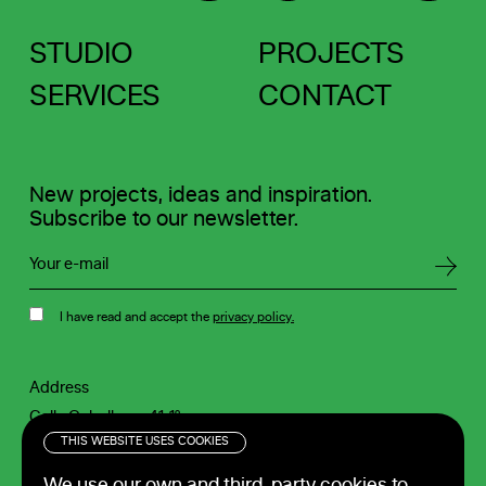
STUDIO
PROJECTS
SERVICES
CONTACT
New projects, ideas and inspiration.
Subscribe to our newsletter.
I have read and accept the
privacy policy.
Address
Calle Caballeros 41-1º
46001 Valencia
Contact
THIS WEBSITE USES COOKIES
Spain
M
+34 688 900 688