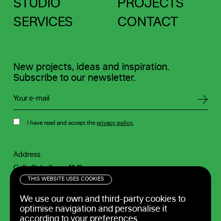
STUDIO
PROJECTS
SERVICES
CONTACT
New projects, ideas and inspiration.
Subscribe to our newsletter.
I have read and accept the
privacy policy.
Address
Calle Caballeros 41-1º
46001 Valencia
Contact
THIS WEBSITE USES COOKIES
Spain
M
+34 688 900 688
We use our own and third-party cookies to
hello@pixelarte.com
optimise navigation and personalise it
Write us
according to your preferences.