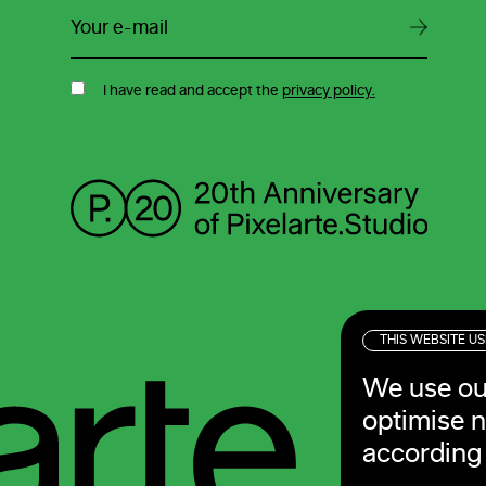
I have read and accept the
privacy policy.
THIS WEBSITE U
We use ou
optimise n
according 