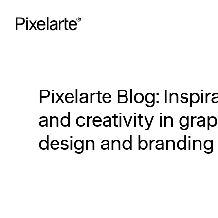
Skip
to
content
Pixelarte Blog: Inspir
and creativity in gra
design and branding