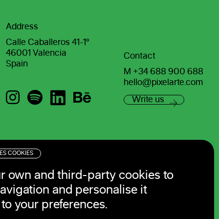
Address
Calle Caballeros 41-1º
46001 Valencia
Contact
Spain
M
+34 688 900 688
hello@pixelarte.com
Write us
SES COOKIES
r own and third-party cookies to
avigation and personalise it
to your preferences.