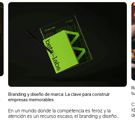
R
t
Branding y diseño de marca: La clave para construir
empresas memorables
o
C
i
En un mundo donde la competencia es feroz y la
de
atención es un recurso escaso, el branding y diseño...