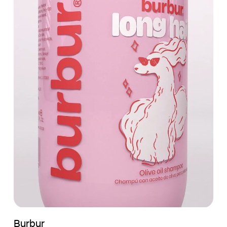
Cosmética
Cultura
Educación
Hostelería
Industria
Legal
Moda
Música
Pirotecnia
Burbur