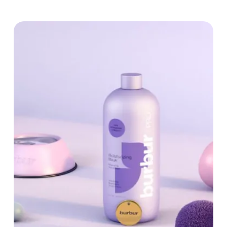
Salud
Servicios
Startup
Tecnologia
Tecnología y
Programación Cloud
Turismo
Turismo de Aventura
Otro